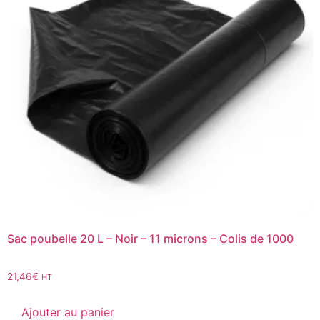
Sac poubelle 20 L – Noir – 11 microns – Colis de 1000
21,46
€
HT
Ajouter au panier