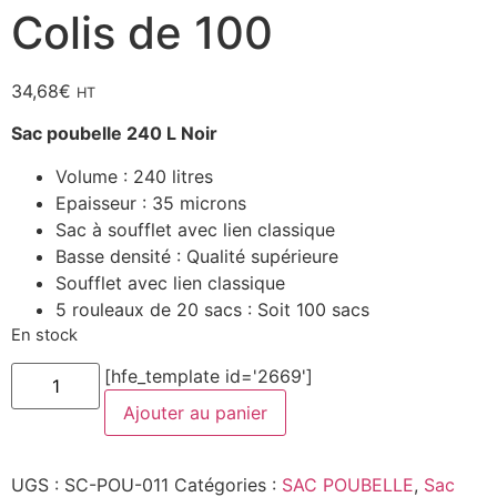
Colis de 100
34,68
€
HT
Sac poubelle 240 L Noir
Volume : 240 litres
Epaisseur : 35 microns
Sac à soufflet avec lien classique
Basse densité : Qualité supérieure
Soufflet avec lien classique
5 rouleaux de 20 sacs : Soit 100 sacs
En stock
quantité
[hfe_template id='2669']
de
Sac
Ajouter au panier
poubelle
240
L
-
UGS :
SC-POU-011
Catégories :
SAC POUBELLE
,
Sac
Noir