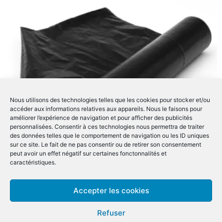
Nous utilisons des technologies telles que les cookies pour stocker et/ou
accéder aux informations relatives aux appareils. Nous le faisons pour
améliorer l’expérience de navigation et pour afficher des publicités
personnalisées. Consentir à ces technologies nous permettra de traiter
des données telles que le comportement de navigation ou les ID uniques
sur ce site. Le fait de ne pas consentir ou de retirer son consentement
peut avoir un effet négatif sur certaines fonctonnalités et
caractéristiques.
Sac poubelle 100L – Noir – Basse densité – Colis de 200
Accepter les cookies
Refuser
49,20
€
HT