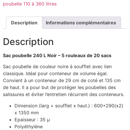
poubelle 110 à 360 litres
-
Basse
densité
-
Colis
Description
Informations complémentaires
de
100
Description
Sac poubelle 240 L Noir – 5 rouleaux de 20 sacs
Sac poubelle de couleur noire à soufflet avec lien
classique. Idéal pour conteneur de volume égal.
Convient à un conteneur de 29 cm de coté et 135 cm
de haut. Il a pour but de protéger les poubelles des
salissures et éviter l’entretien récurrent des conteneurs.
Dimension (larg + soufflet x haut.) : 600+290(x2)
x 1350 mm
Epaisseur : 35 µ
Polyéthylène