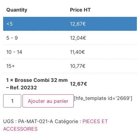
Quantity
Price
<5
12,67
€
5 - 9
12,04
€
10 - 14
11,40
€
15+
10,77
€
1
×
Brosse Combi 32 mm
12,67
€
– Ref. 20232
quantité
[hfe_template id='2669']
Ajouter au panier
de
Brosse
Combi
32
UGS :
PA-MAT-021-A
Catégorie :
PIECES ET
mm
–
ACCESSOIRES
Ref.
20232