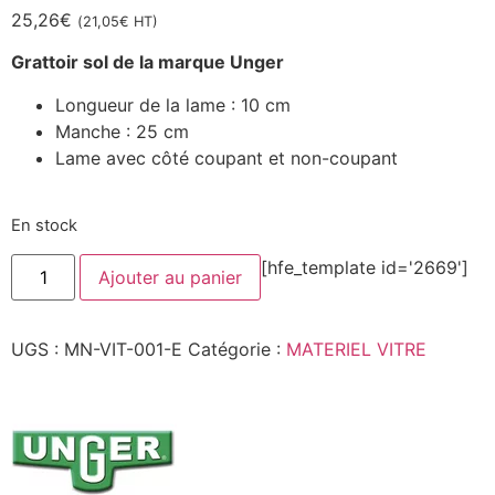
25,26
€
(
21,05
€
HT)
Grattoir sol de la marque Unger
Longueur de la lame : 10 cm
Manche : 25 cm
Lame avec côté coupant et non-coupant
En stock
quantité
[hfe_template id='2669']
Ajouter au panier
de
Grattoir
sol
à
UGS :
MN-VIT-001-E
Catégorie :
MATERIEL VITRE
manche
long
-
Lame
10
cm
-
UNGER