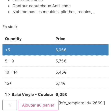
Contour caoutchouc Anti-choc
N’abime pas les meubles, plinthes, recoins,…
En stock
Quantity
Price
<5
6,05
€
5 - 9
5,75
€
10 - 14
5,45
€
15+
5,14
€
1
×
Balai Vinyle - Couleur
6,05
€
quantité
[hfe_template id='2669']
Ajouter au panier
de
Balai