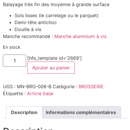
Balayage très fin des moyenne à grande surface
Sols lisses (le carrelage ou le parquet)
Demi-tête antichoc
Douille à vis
Manche recommandé :
Manche aluminium à vis
En stock
quantité
[hfe_template id='2669']
de
Balai
Ajouter au panier
Soie
Demi-
tête
UGS :
MN-BRO-008-B
Catégorie :
BROSSERIE
Étiquette :
Article balai
Description
Informations complémentaires