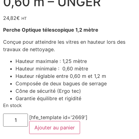
0,60 m – UNGER
24,82
€
HT
Perche Optique télescopique 1,2 mètre
Conçue pour atteindre les vitres en hauteur lors des
travaux de nettoyage.
Hauteur maximale : 1,25 mètre
Hauteur minimale : 0,60 mètre
Hauteur réglable entre 0,60 m et 1,2 m
Composée de deux bagues de serrage
Cône de sécurité (Ergo tec)
Garantie équilibre et rigidité
En stock
quantité
[hfe_template id='2669']
de
Perche
Ajouter au panier
Optique
télescopique