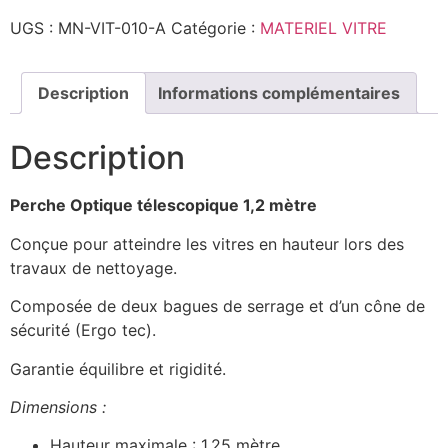
-
2
UGS :
MN-VIT-010-A
Catégorie :
MATERIEL VITRE
x
0,60
m
-
Description
Informations complémentaires
UNGER
Description
Perche Optique télescopique 1,2 mètre
Conçue pour atteindre les vitres en hauteur lors des
travaux de nettoyage.
Composée de deux bagues de serrage et d’un cône de
sécurité (Ergo tec).
Garantie équilibre et rigidité.
Dimensions :
Hauteur maximale : 1,25 mètre