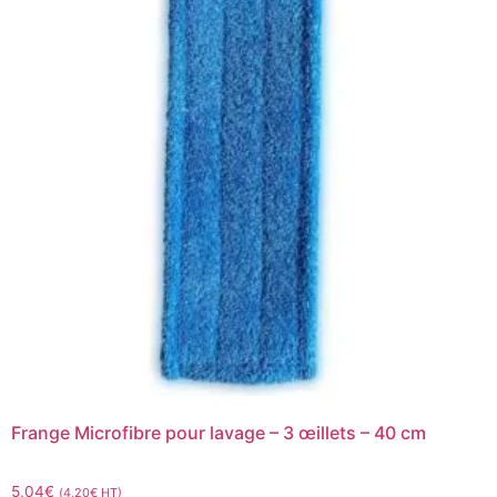
Frange Microfibre pour lavage – 3 œillets – 40 cm
5,04
€
(
4,20
€
HT)