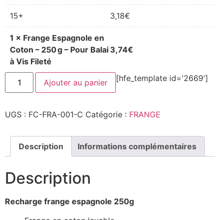
15+
3,18
€
1
×
Frange Espagnole en
Coton – 250 g – Pour Balai
3,74
€
à Vis Fileté
quantité
[hfe_template id='2669']
Ajouter au panier
de
Frange
Espagnole
en
UGS :
FC-FRA-001-C
Catégorie :
FRANGE
Coton
–
250 g
–
Pour
Description
Informations complémentaires
Balai
à
Vis
Description
Fileté
Recharge frange espagnole 250g