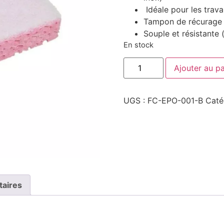
Idéale pour les trav
Tampon de récurage 
Souple et résistante 
En stock
quantité
Ajouter au pa
de
10
Éponges
Grattantes
UGS :
FC-EPO-001-B
Caté
Roses
taires