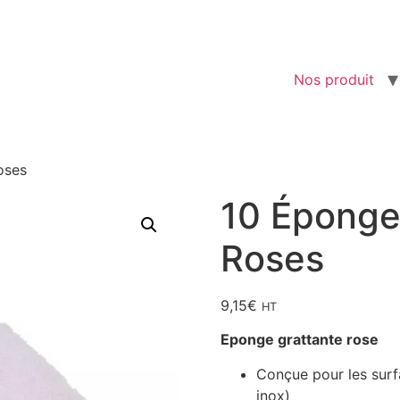
Nos produit
oses
10 Éponge
Roses
9,15
€
HT
Eponge grattante rose
Conçue pour les surf
inox)