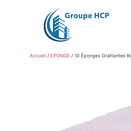
Aller
au
contenu
Accueil
/
EPONGE
/ 10 Éponges Grattantes R