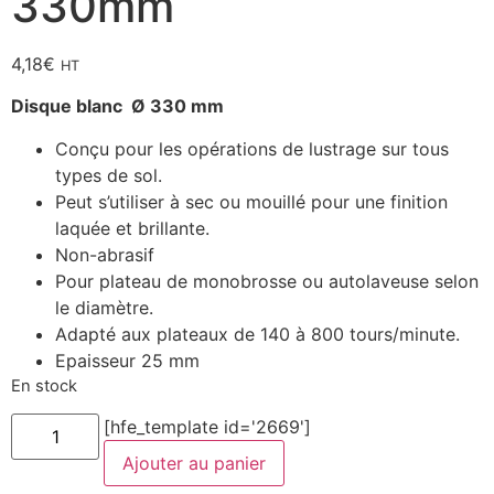
330mm
4,18
€
HT
Disque blanc Ø 330 mm
Conçu pour les opérations de lustrage sur tous
types de sol.
Peut s’utiliser à sec ou mouillé pour une finition
laquée et brillante.
Non-abrasif
Pour plateau de monobrosse ou autolaveuse selon
le diamètre.
Adapté aux plateaux de 140 à 800 tours/minute.
Epaisseur 25 mm
En stock
quantité
[hfe_template id='2669']
de
Disque
Ajouter au panier
lustrage
pour