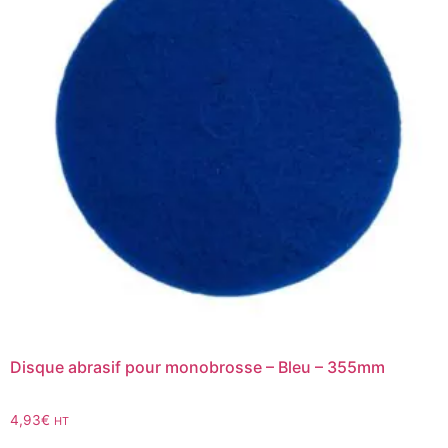
Disque abrasif pour monobrosse – Bleu – 355mm
4,93
€
HT