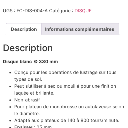
monobrosse
-
UGS :
FC-DIS-004-A
Catégorie :
DISQUE
Blanc
-
330mm
Description
Informations complémentaires
Description
Disque blanc Ø 330 mm
Conçu pour les opérations de lustrage sur tous
types de sol.
Peut s’utiliser à sec ou mouillé pour une finition
laquée et brillante.
Non-abrasif
Pour plateau de monobrosse ou autolaveuse selon
le diamètre.
Adapté aux plateaux de 140 à 800 tours/minute.
Epaisseur 25 mm