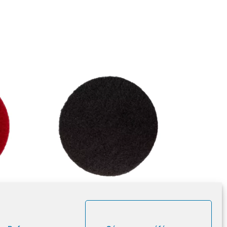
brosse
Disque abrasif pour monobrosse
– Noir – 305mm