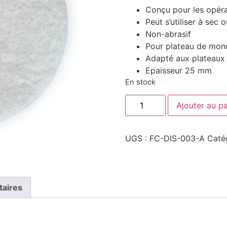
Conçu pour les opérat
Peut s’utiliser à sec 
Non-abrasif
Pour plateau de mono
Adapté aux plateaux 
Epaisseur 25 mm
En stock
quantité
Ajouter au pa
de
Disque
lustrage
pour
UGS :
FC-DIS-003-A
Caté
monobrosse
-
Blanc
-
305mm
taires