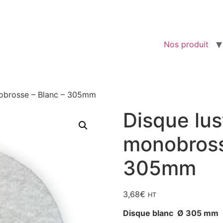
Nos produit
nobrosse – Blanc – 305mm
Disque lus
monobross
305mm
3,68
€
HT
Disque blanc Ø 305 mm