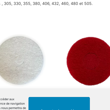
4 , 305, 330, 355, 380, 406, 432, 460, 480 et 505.
accéder aux
 lustrage pour monobrosse
Disque abrasif pour mono
ience de navigation
c – 254mm
– Rouge – 355mm
es nous permettra de