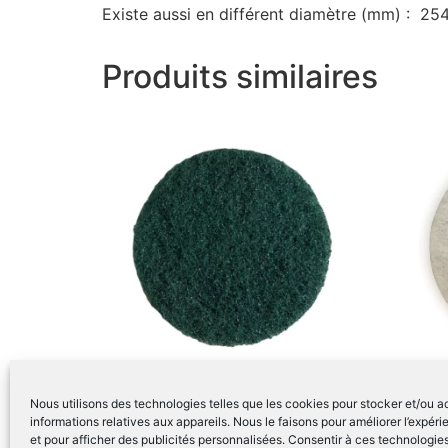
Existe aussi en différent diamètre (mm) : 25
Produits similaires
Nous utilisons des technologies telles que les cookies pour stocker et/ou 
Disque abrasif pour monobrosse
Disque
informations relatives aux appareils. Nous le faisons pour améliorer l’expér
– Vert – 380mm
– Blan
et pour afficher des publicités personnalisées. Consentir à ces technologi