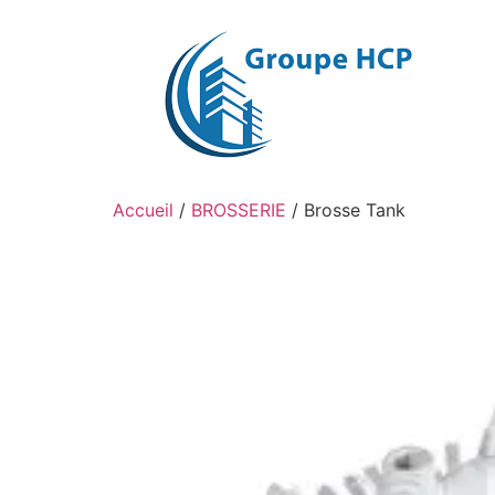
Aller
au
contenu
Accueil
/
BROSSERIE
/ Brosse Tank