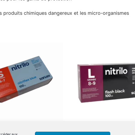
es produits chimiques dangereux et les micro-organismes
e 100 Gants Nitrile – Bleu
Boite de 100 Gants Nitrile N
accéder aux