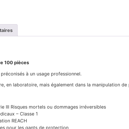
poudrés
-
Taille
S
taires
de 100 pièces
 préconisés à un usage professionnel.
taire, en laboratoire, mais également dans la manipulation de
e III Risques mortels ou dommages irréversibles
dicaux – Classe 1
ntation REACH
es pour les gants de protection