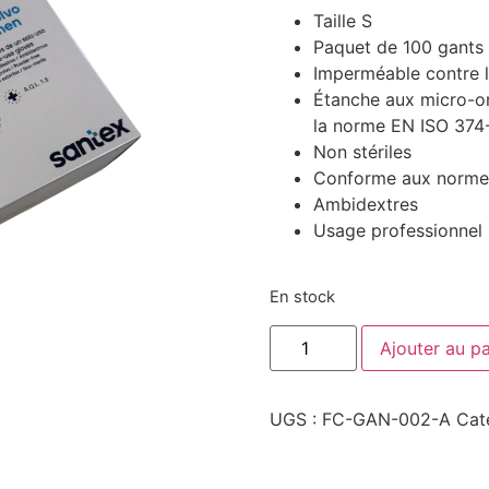
Taille S
Paquet de 100 gants
Imperméable contre l
Étanche aux micro-org
la norme EN ISO 374
Non stériles
Conforme aux normes
Ambidextres
Usage professionnel 
En stock
quantité
Ajouter au pa
de
Boite
de
100
UGS :
FC-GAN-002-A
Cat
Gants
Vinyle
Transparent
Non