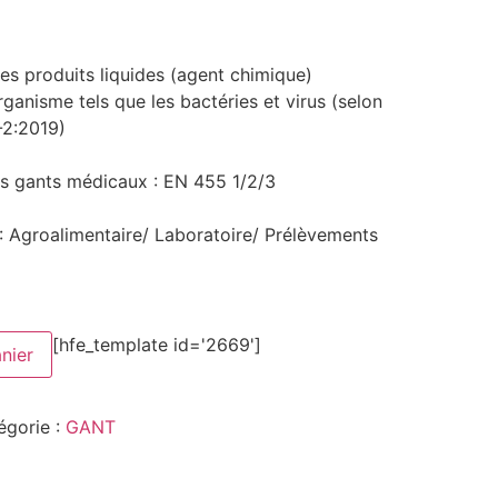
es produits liquides (agent chimique)
anisme tels que les bactéries et virus (selon
-2:2019)
 gants médicaux : EN 455 1/2/3
: Agroalimentaire/ Laboratoire/ Prélèvements
[hfe_template id='2669']
nier
égorie :
GANT