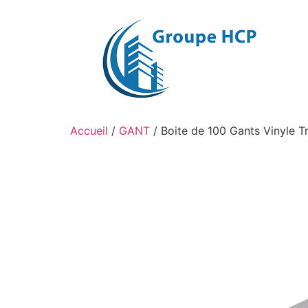
Aller
au
contenu
Accueil
/
GANT
/ Boite de 100 Gants Vinyle T