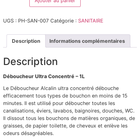
Ajouter au panier
Formule
alcaline
ultraconcentré
1L
UGS :
PH-SAN-007
Catégorie :
SANITAIRE
Description
Informations complémentaires
Description
Déboucheur Ultra Concentré – 1L
Le Déboucheur Alcalin ultra concentré débouche
efficacement tous types de bouchon en moins de 15
minutes. Il est utilisé pour déboucher toutes les
canalisations, éviers, lavabos, baignoires, douches, WC.
Il dissout tous les bouchons de matières organiques, de
graisses, de papier toilette, de cheveux et enlève les
odeurs désagréables.