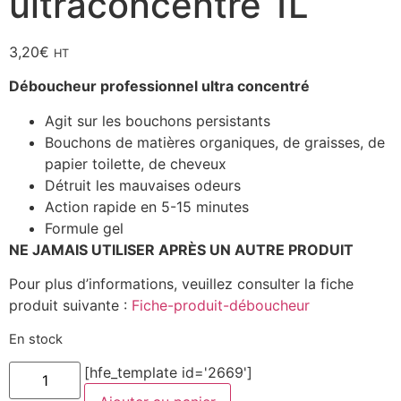
ultraconcentré 1L
3,20
€
HT
Déboucheur professionnel ultra concentré
Agit sur les bouchons persistants
Bouchons de matières organiques, de graisses, de
papier toilette, de cheveux
Détruit les mauvaises odeurs
Action rapide en 5-15 minutes
Formule gel
NE JAMAIS UTILISER APRÈS UN AUTRE PRODUIT
Pour plus d’informations, veuillez consulter la fiche
produit suivante :
Fiche-produit-déboucheur
En stock
quantité
[hfe_template id='2669']
de
Déboucheur