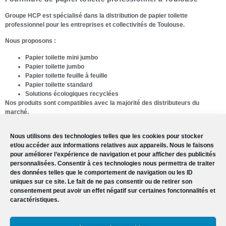
Groupe HCP est spécialisé dans la distribution de papier toilette
professionnel pour les entreprises et collectivités de Toulouse.
Nous proposons :
Papier toilette mini jumbo
Papier toilette jumbo
Papier toilette feuille à feuille
Papier toilette standard
Solutions écologiques recyclées
Nos produits sont compatibles avec la majorité des distributeurs du
marché.
Une solution adaptée à votre activité
Nous utilisons des technologies telles que les cookies pour stocker
Nous accompagnons :
et/ou accéder aux informations relatives aux appareils. Nous le faisons
pour améliorer l’expérience de navigation et pour afficher des publicités
Bureaux
personnalisées. Consentir à ces technologies nous permettra de traiter
Commerces
des données telles que le comportement de navigation ou les ID
Écoles
uniques sur ce site. Le fait de ne pas consentir ou de retirer son
Hôtels
consentement peut avoir un effet négatif sur certaines fonctonnalités et
Restaurants
caractéristiques.
Centres médicaux
Livraison rapide en Haute-Garonne