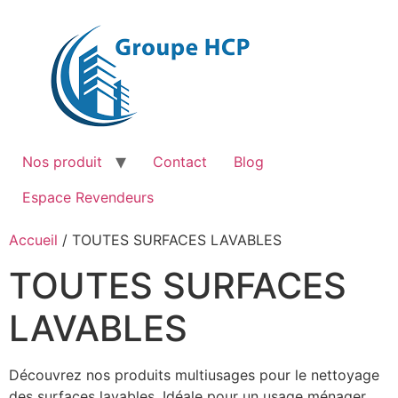
Aller
au
contenu
Nos produit
Contact
Blog
Espace Revendeurs
Accueil
/ TOUTES SURFACES LAVABLES
TOUTES SURFACES
LAVABLES
Découvrez nos produits multiusages pour le nettoyage
des surfaces lavables. Idéale pour un usage ménager.